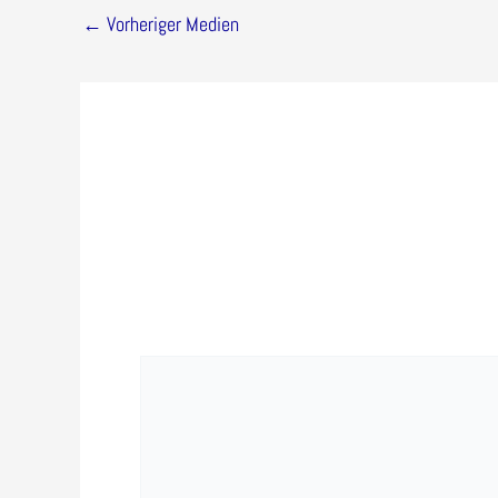
←
Vorheriger Medien
Schreibe ein
Deine E-Mail-Adresse wird nicht veröffentlicht.
E
Kommentar
*