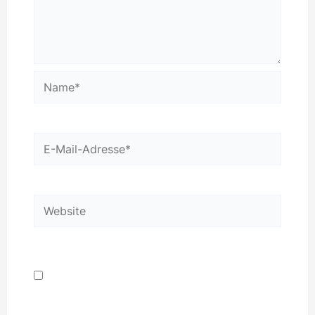
Name*
E-
Mail-
Adresse*
Website
Name, E-Mail-Adresse und Website in
diesem Browser für meinen nächsten