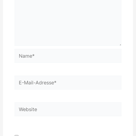
Name*
E-
Mail-
Adresse*
Website