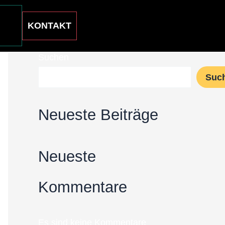
KONTAKT
Suchen
Suc
Neueste Beiträge
Neueste
Kommentare
Es sind keine Kommentare