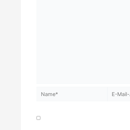
Name*
E-
Mail-
Adresse*
Name, E-Mail-Adresse und Website 
Kommentar speichern.