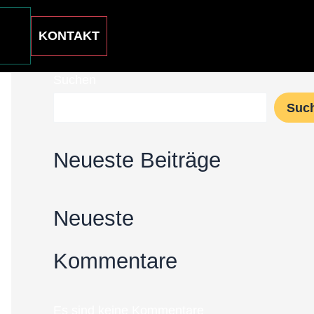
KONTAKT
Suchen
Suc
Neueste Beiträge
Neueste
Kommentare
Es sind keine Kommentare