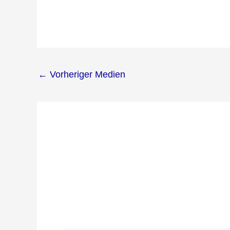
←
Vorheriger Medien
Schreibe e
Deine E-Mail-Adresse wird nicht veröffent
Kommentar
*