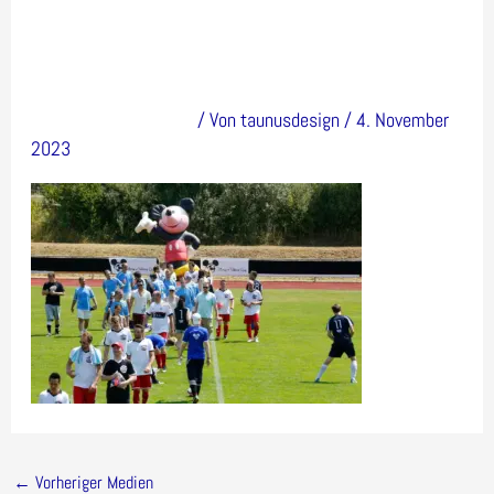
ry16
Kommentar verfassen
/ Von
taunusdesign
/
4. November
2023
←
Vorheriger Medien