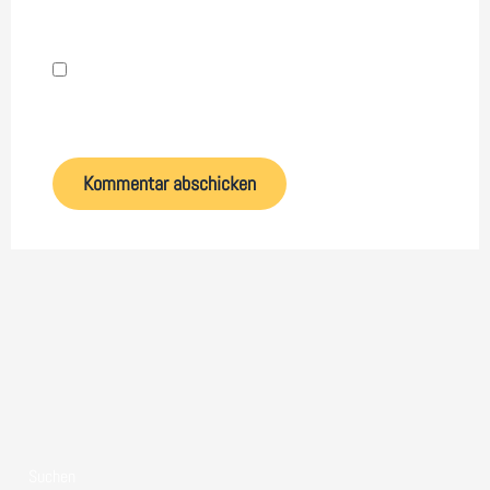
Name, E-Mail-Adresse und Website in diesem
Browser für meinen nächsten Kommentar speichern.
Suchen