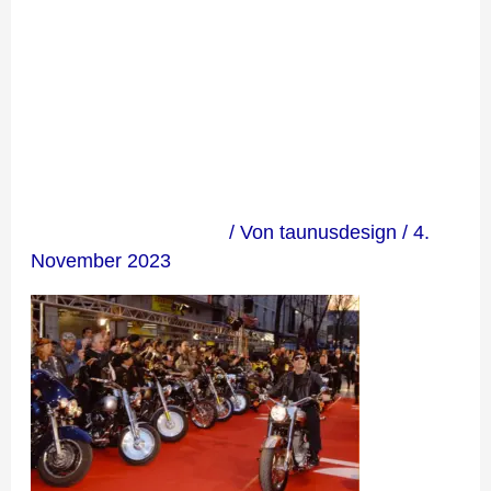
en_Galery
13
Kommentar verfassen
/ Von
taunusdesign
/
4.
November 2023