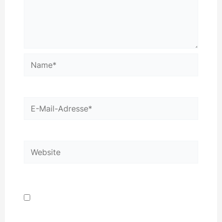
Name*
E-
Mail-
Adresse*
Website
Name, E-Mail-Adresse und Website in
diesem Browser für meinen nächsten