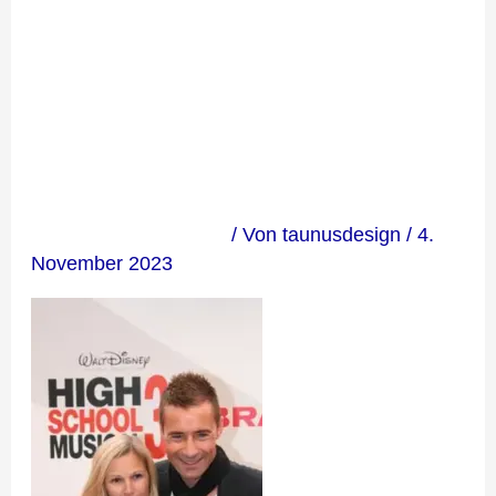
en_Galery
07
Kommentar verfassen
/ Von
taunusdesign
/
4.
November 2023