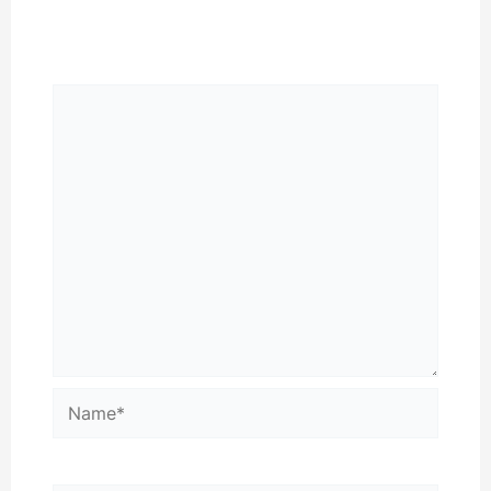
markiert
Kommentar
*
Name*