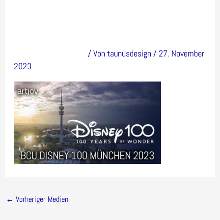
_100
Kommentar verfassen
/ Von
taunusdesign
/
27. November
2023
←
Vorheriger Medien